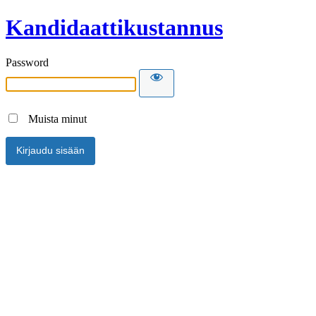
Kandidaattikustannus
Password
Muista minut