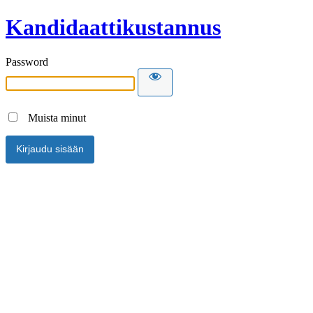
Kandidaattikustannus
Password
Muista minut