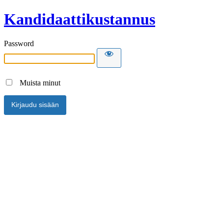
Kandidaattikustannus
Password
Muista minut