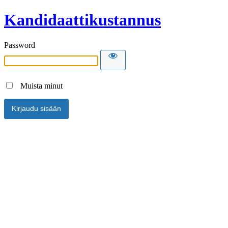
Kandidaattikustannus
Password
Muista minut