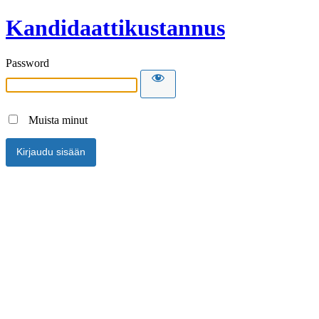
Kandidaattikustannus
Password
Muista minut