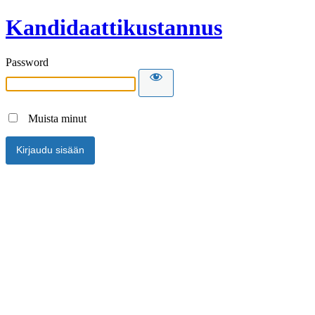
Kandidaattikustannus
Password
Muista minut