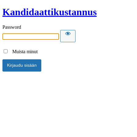
Kandidaattikustannus
Password
Muista minut