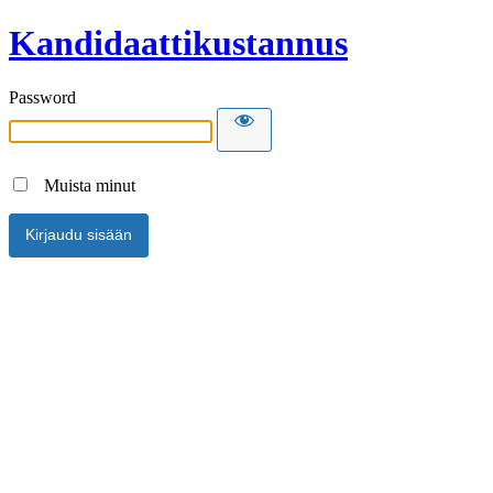
Kandidaattikustannus
Password
Muista minut