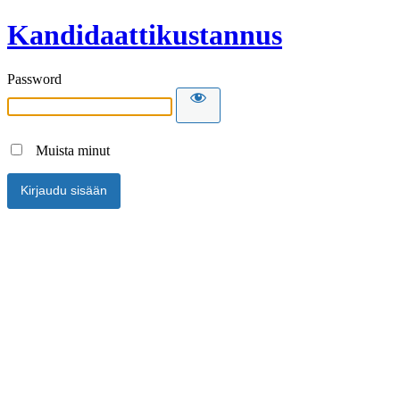
Kandidaattikustannus
Password
Muista minut