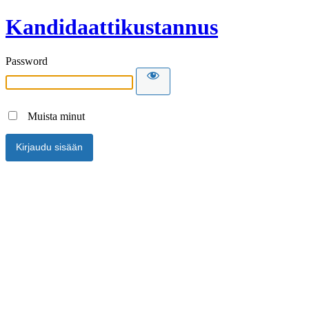
Kandidaattikustannus
Password
Muista minut