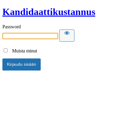
Kandidaattikustannus
Password
Muista minut