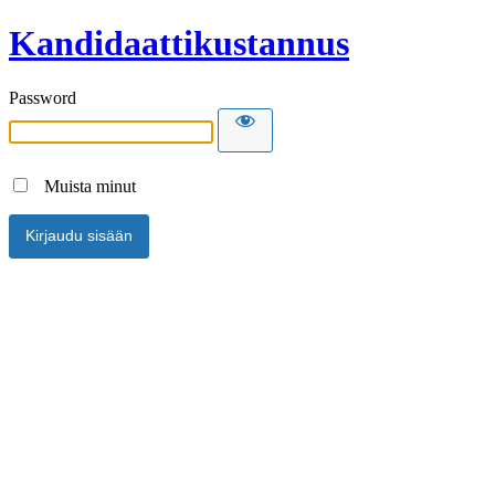
Kandidaattikustannus
Password
Muista minut