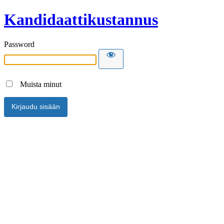
Kandidaattikustannus
Password
Muista minut