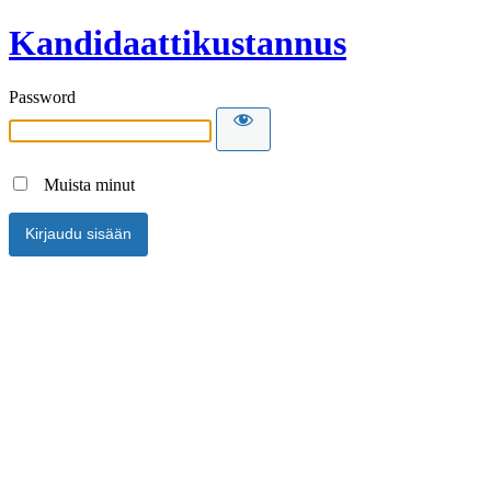
Kandidaattikustannus
Password
Muista minut