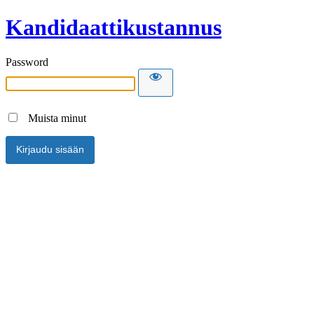
Kandidaattikustannus
Password
Muista minut