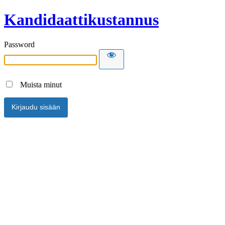
Kandidaattikustannus
Password
Muista minut