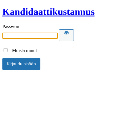
Kandidaattikustannus
Password
Muista minut