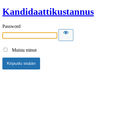
Kandidaattikustannus
Password
Muista minut