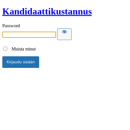
Kandidaattikustannus
Password
Muista minut