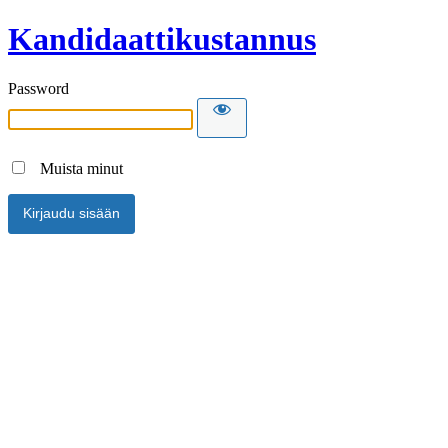
Kandidaattikustannus
Password
Muista minut