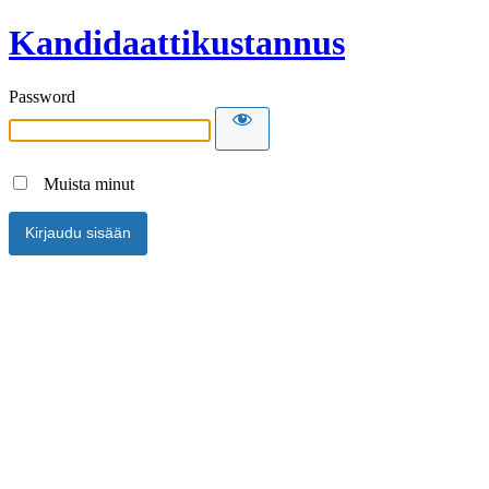
Kandidaattikustannus
Password
Muista minut