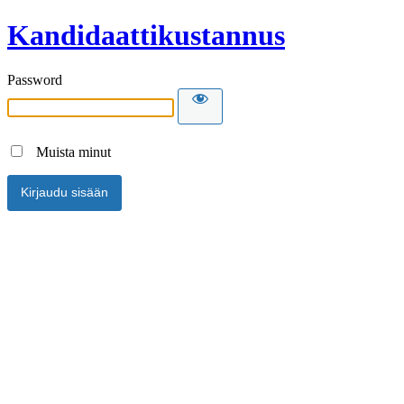
Kandidaattikustannus
Password
Muista minut