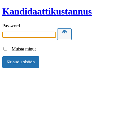
Kandidaattikustannus
Password
Muista minut