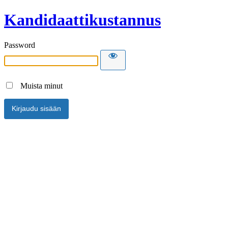
Kandidaattikustannus
Password
Muista minut