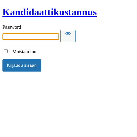
Kandidaattikustannus
Password
Muista minut