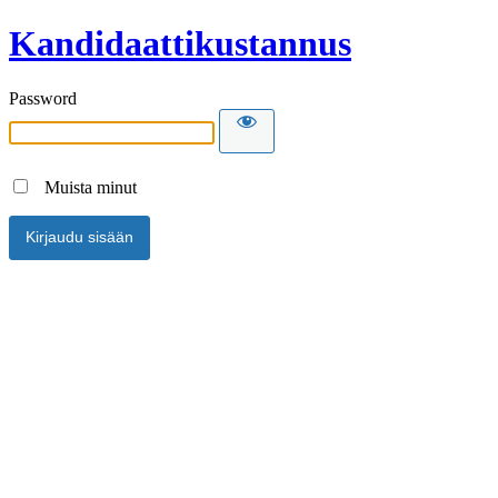
Kandidaattikustannus
Password
Muista minut