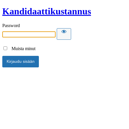
Kandidaattikustannus
Password
Muista minut