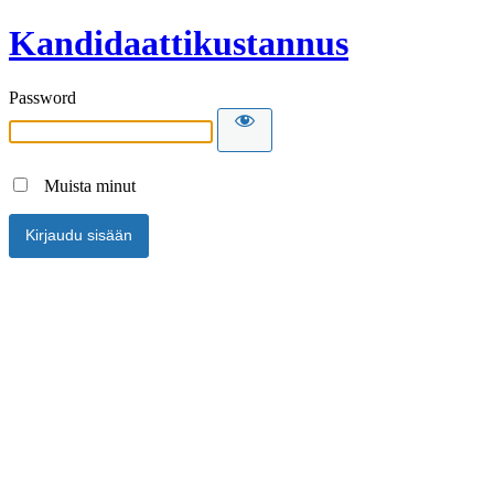
Kandidaattikustannus
Password
Muista minut