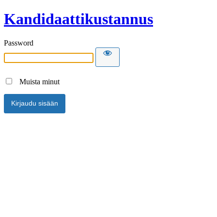
Kandidaattikustannus
Password
Muista minut