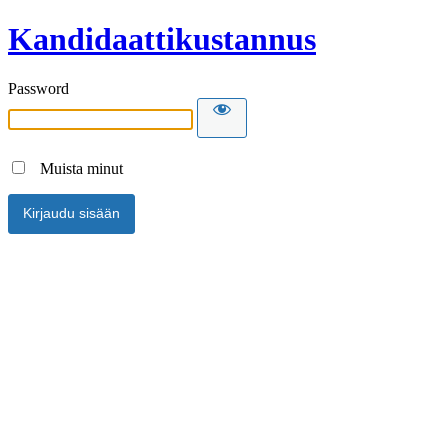
Kandidaattikustannus
Password
Muista minut