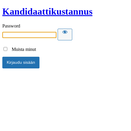
Kandidaattikustannus
Password
Muista minut