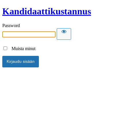
Kandidaattikustannus
Password
Muista minut