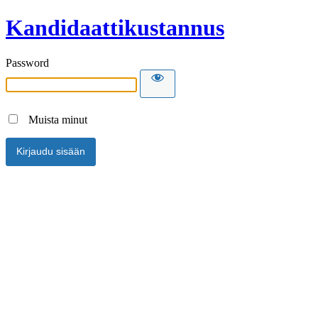
Kandidaattikustannus
Password
Muista minut