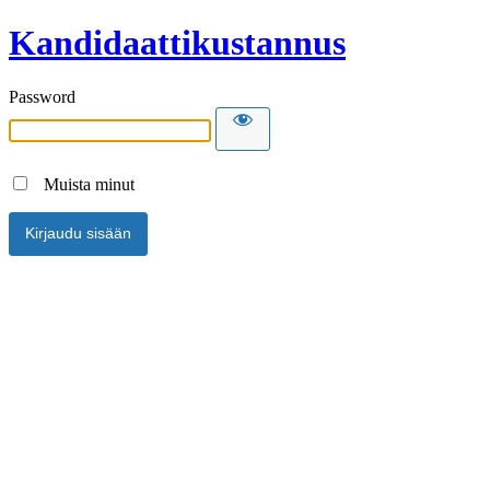
Kandidaattikustannus
Password
Muista minut