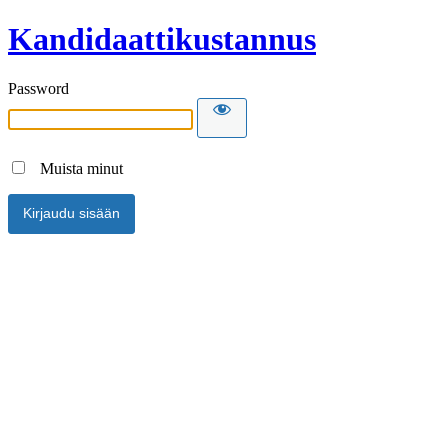
Kandidaattikustannus
Password
Muista minut