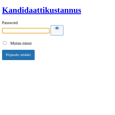
Kandidaattikustannus
Password
Muista minut