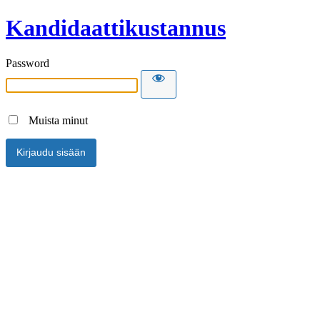
Kandidaattikustannus
Password
Muista minut