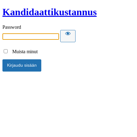
Kandidaattikustannus
Password
Muista minut