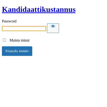
Kandidaattikustannus
Password
Muista minut