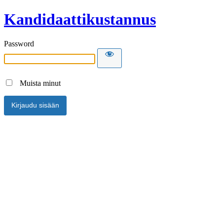
Kandidaattikustannus
Password
Muista minut