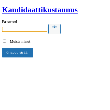
Kandidaattikustannus
Password
Muista minut