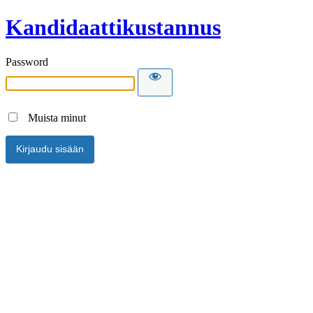
Kandidaattikustannus
Password
Muista minut