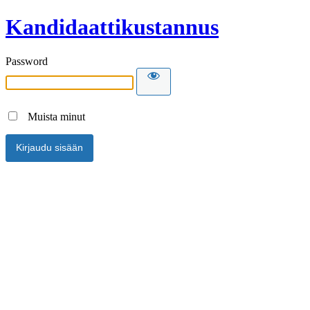
Kandidaattikustannus
Password
Muista minut