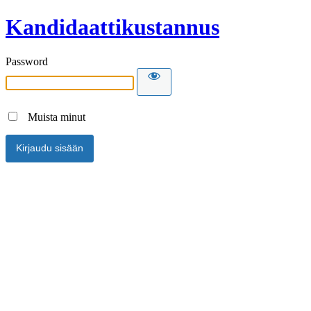
Kandidaattikustannus
Password
Muista minut