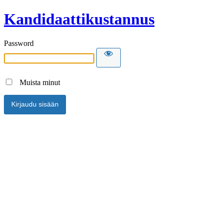
Kandidaattikustannus
Password
Muista minut