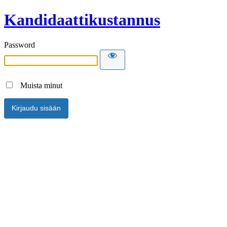
Kandidaattikustannus
Password
Muista minut