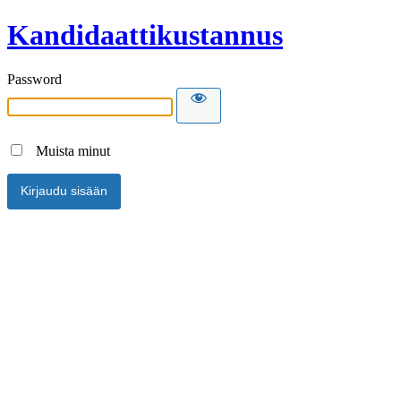
Kandidaattikustannus
Password
Muista minut