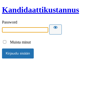
Kandidaattikustannus
Password
Muista minut