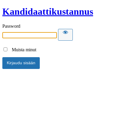
Kandidaattikustannus
Password
Muista minut