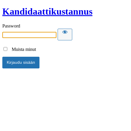
Kandidaattikustannus
Password
Muista minut